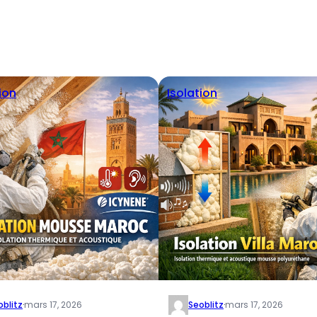
ion
Isolation
oblitz
·
mars 17, 2026
Seoblitz
·
mars 17, 2026