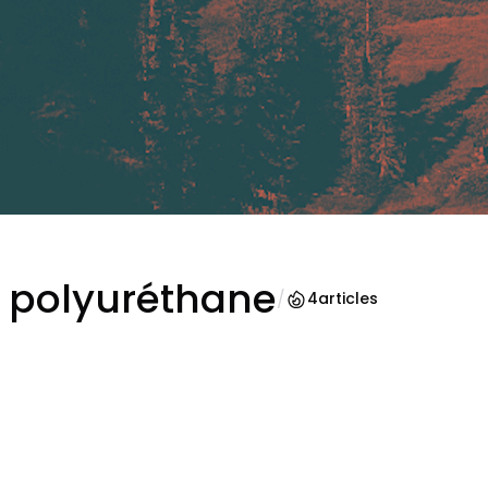
e polyuréthane
/
4
articles