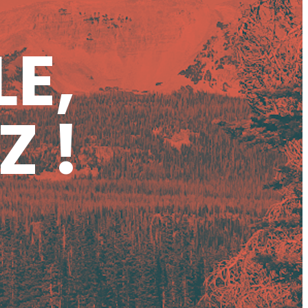
LE,
Z !