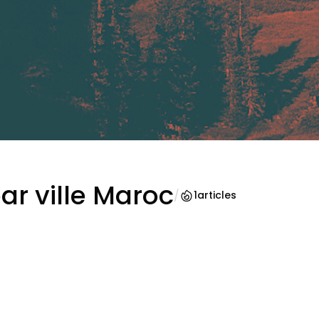
ar ville Maroc
/
1
articles