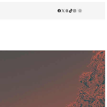
Facebook
X
Threads
TikTok
Instagram
/