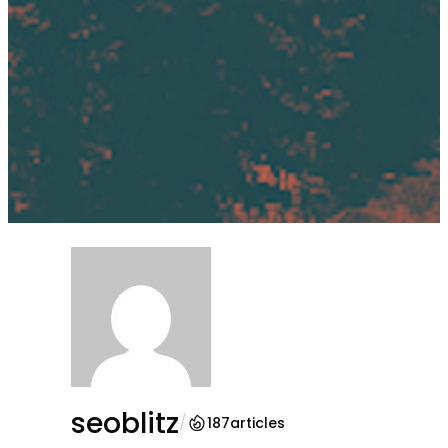
seoblitz
/
187
articles