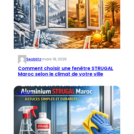
Seoblitz
·
mars 19, 2026
Comment choisir une fenêtre STRUGAL
Maroc selon le climat de votre ville
Maroc