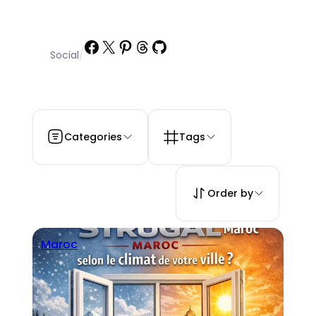
Facebook
X
Pinterest
Threads
GitHub
Social
/
Categories
Tags
Order by
Maroc