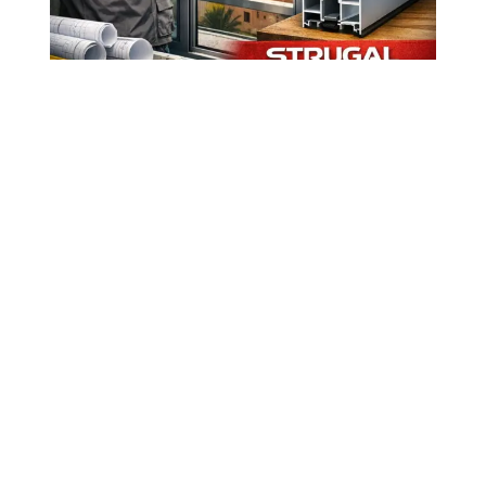
Seoblitz
·
mars 19, 2026
Rénovation au Maroc : Remplacer
Menuiserie Aluminium STRUGAL Sans
Faux Pas
Maroc