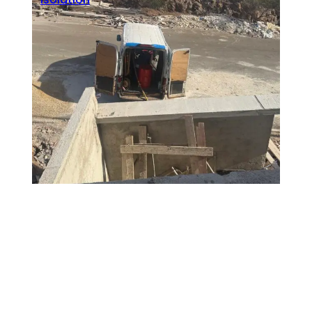
Seoblitz
·
février 19, 2026
Isolation de sol au Maroc projection
mousse polyuréthane efficace