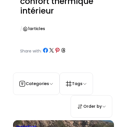
confort thermique
intérieur
/
1
articles
Partager sur Facebook
Partager sur X
Partager sur Pinterest
Partager sur Threads
Share with
/
Categories
Tags
Order by
Isolation