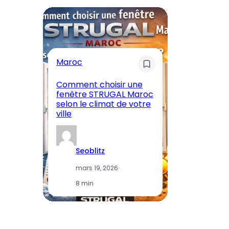
Maroc
M
Comment choisir une
En
fenêtre STRUGAL Maroc
A
selon le climat de votre
Ma
ville
et
Seoblitz
mars 19, 2026
·
8 min