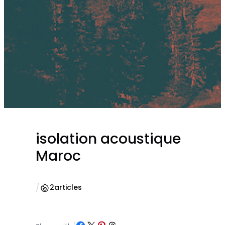
isolation acoustique
Maroc
/
2
articles
Partager sur Facebook
Partager sur X
Partager sur Pinterest
Partager sur Threads