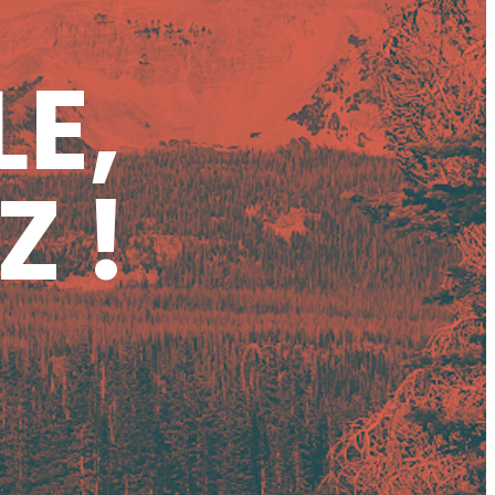
LE,
Z !