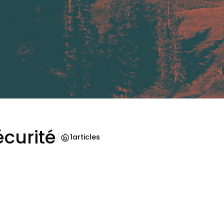
écurité
/
1
articles