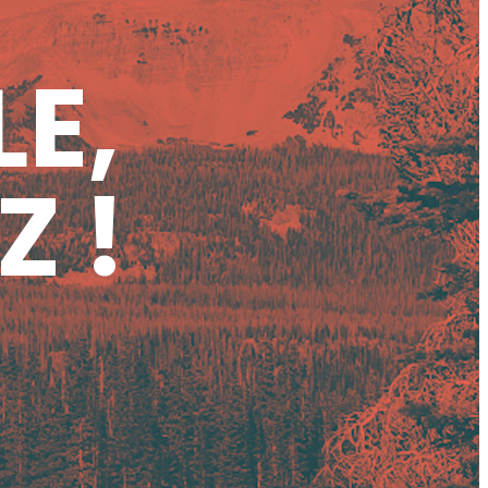
LE,
Z !