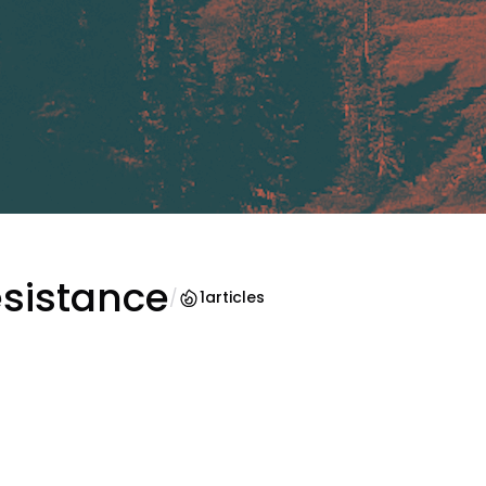
ésistance
/
1
articles