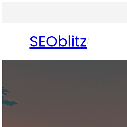
Aller
au
contenu
SEOblitz
/