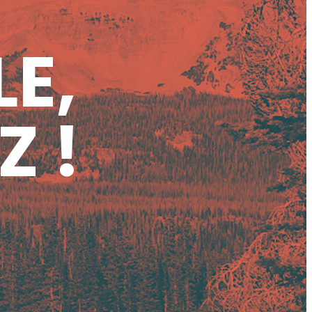
LE,
Z !