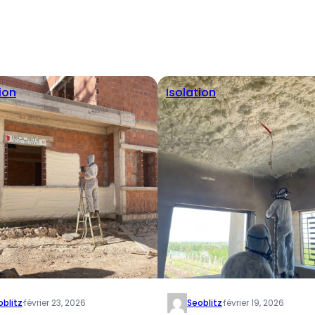
ion
Isolation
oblitz
·
février 23, 2026
Seoblitz
·
février 19, 2026