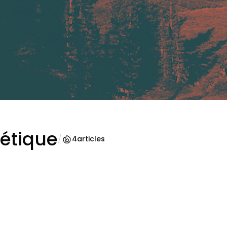
étique
/
4
articles