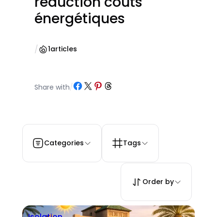
réduction coûts
énergétiques
/
1
articles
Partager sur Facebook
Partager sur X
Partager sur Pinterest
Partager sur Threads
Share with
/
Categories
Tags
Order by
Isolation