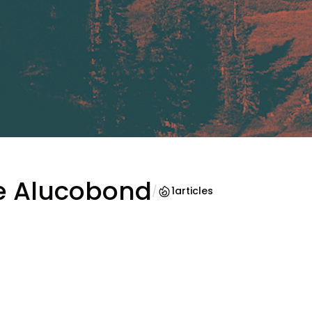
e Alucobond
/
1
articles