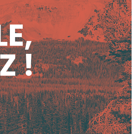
LE,
Z !