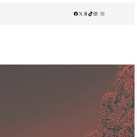
Facebook
X
Threads
TikTok
Instagram
/