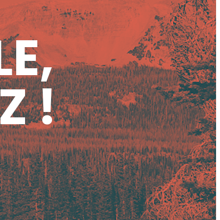
LE,
Z !