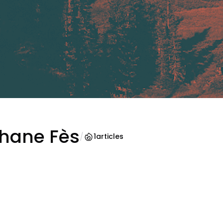
hane Fès
/
1
articles