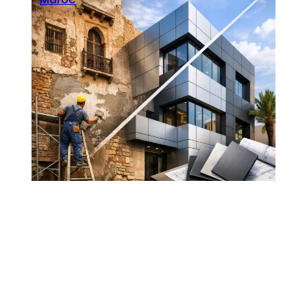
Seoblitz
·
mars 18, 2026
Rénovation façade Maroc : Modernisez
avec Alucobond pour un Bâtiment
Ancien