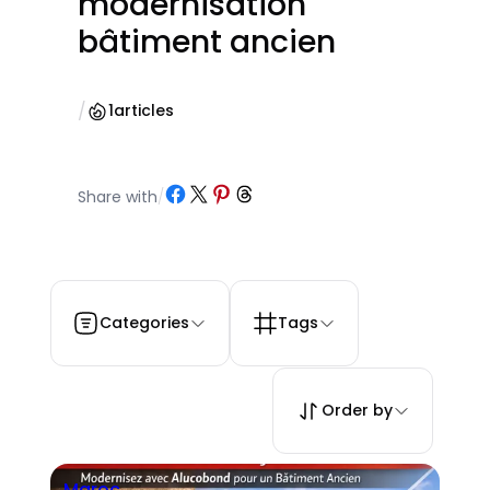
modernisation
bâtiment ancien
/
1
articles
Partager sur Facebook
Partager sur X
Partager sur Pinterest
Partager sur Threads
Share with
/
Categories
Tags
Order by
Maroc