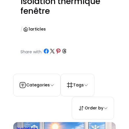
isolation thermique
fenêtre
/
1
articles
Partager sur Facebook
Partager sur X
Partager sur Pinterest
Partager sur Threads
Share with
/
Categories
Tags
Order by
Isolation