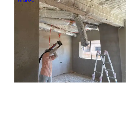
Seoblitz
·
février 23, 2026
Isolation thermique à Marrakech avec
mousse polyuréthane ICYNENE Maroc