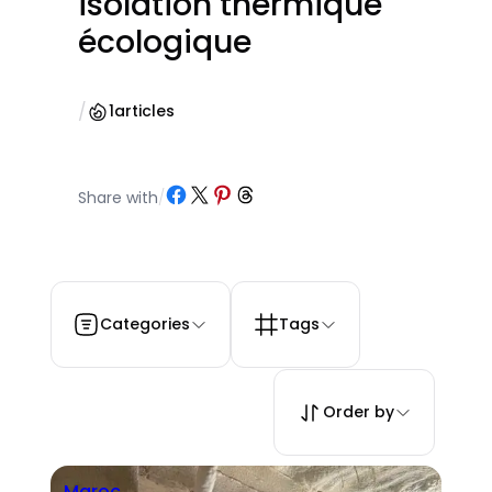
isolation thermique
écologique
/
1
articles
Partager sur Facebook
Partager sur X
Partager sur Pinterest
Partager sur Threads
Share with
/
Categories
Tags
Order by
Maroc