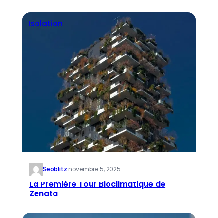
Isolation
Seoblitz
·
novembre 5, 2025
La Première Tour Bioclimatique de
Zenata