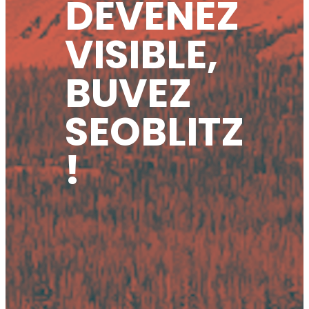
DEVENEZ
VISIBLE,
BUVEZ
SEOBLITZ
!