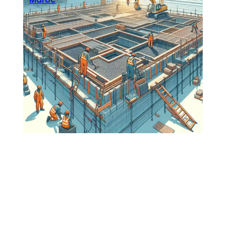
Seoblitz
·
février 17, 2026
Dalle Réticulée Maroc : Plancher
Réticulé et Caissons Récupérables