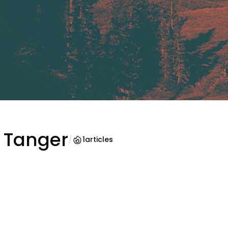
 Tanger
/
1
articles