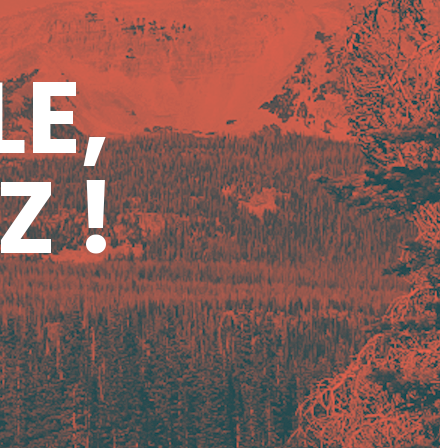
LE,
Z !