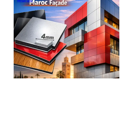
Seoblitz
·
mars 18, 2026
Comment choisir épaisseur et finition
panneau Alucobond Maroc façade