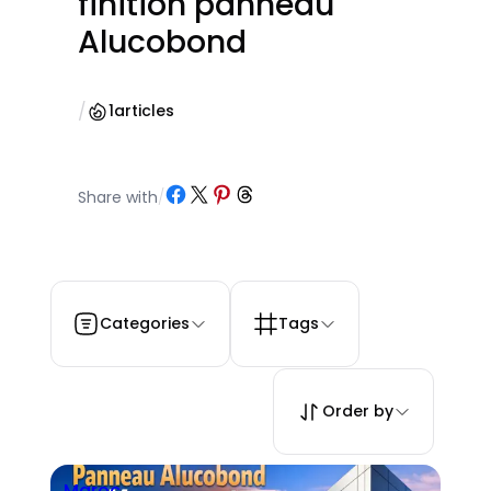
finition panneau
Alucobond
/
1
articles
Partager sur Facebook
Partager sur X
Partager sur Pinterest
Partager sur Threads
Share with
/
Categories
Tags
Order by
Maroc