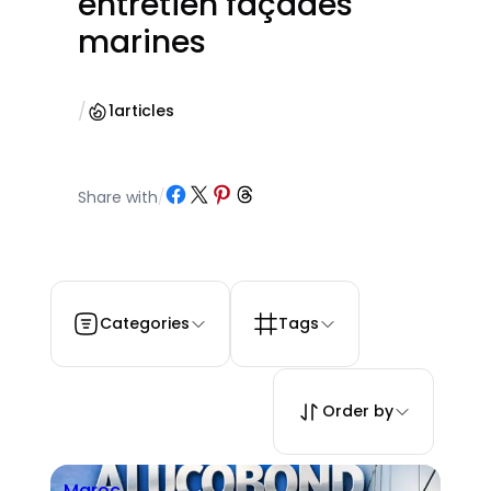
entretien façades
marines
/
1
articles
Partager sur Facebook
Partager sur X
Partager sur Pinterest
Partager sur Threads
Share with
/
Categories
Tags
Order by
Maroc