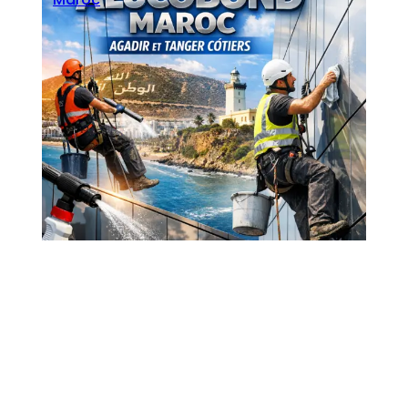
Seoblitz
·
mars 18, 2026
Entretien Façade en Alucobond Maroc:
Agadir et Tanger Côtiers