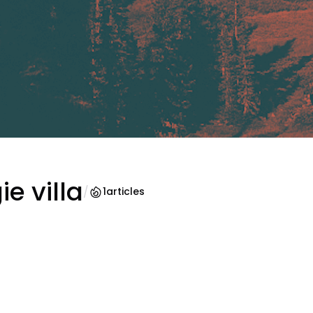
e villa
/
1
articles