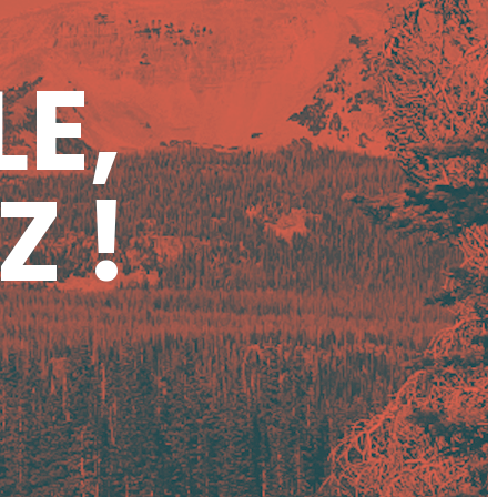
LE,
Z !