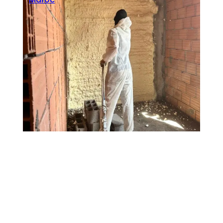
Seoblitz
·
février 23, 2026
Isolation Thermique El Jadida: Mousse
Polyuréthane ICYNENE Maroc