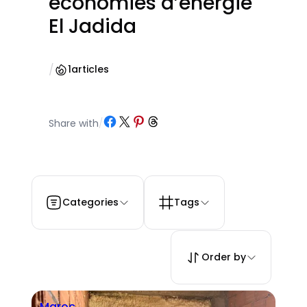
économies d’énergie
El Jadida
/
1
articles
Partager sur Facebook
Partager sur X
Partager sur Pinterest
Partager sur Threads
Share with
/
Categories
Tags
Order by
Maroc