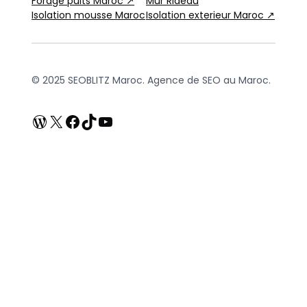
Forage puits Maroc ↗
Mûr Rideau
Isolation mousse Maroc
Isolation exterieur Maroc ↗
© 2025 SEOBLITZ Maroc. Agence de SEO au Maroc.
WordPress
X
Facebook
TikTok
YouTube