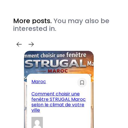
More posts.
You may also be
interested in.
Maroc
M
Comment choisir une
En
fenêtre STRUGAL Maroc
A
selon le climat de votre
Ma
ville
et