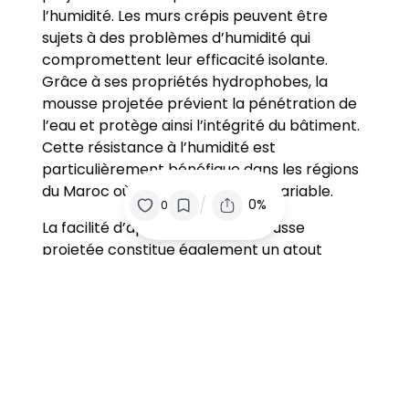
l’humidité. Les murs crépis peuvent être
sujets à des problèmes d’humidité qui
compromettent leur efficacité isolante.
Grâce à ses propriétés hydrophobes, la
mousse projetée prévient la pénétration de
l’eau et protège ainsi l’intégrité du bâtiment.
Cette résistance à l’humidité est
particulièrement bénéfique dans les régions
du Maroc où le climat peut être variable.
/
0%
0
La facilité d’application de la mousse
projetée constitue également un atout
majeur. Comparée à d’autres méthodes,
cette technique permet une installation
rapide sans nécessiter de travaux de
démolition significatifs, réduisant ainsi le
temps et les coûts associés. De nombreux
propriétaires au Maroc ont témoigné des
économies réalisées sur leurs factures