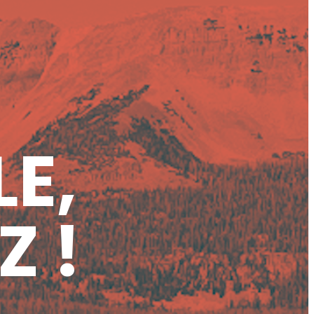
LE,
Z !