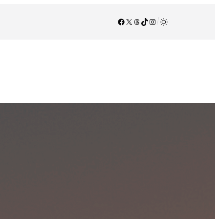
Facebook
X
Threads
TikTok
Instagram
/