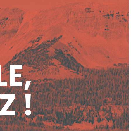
LE,
Z !