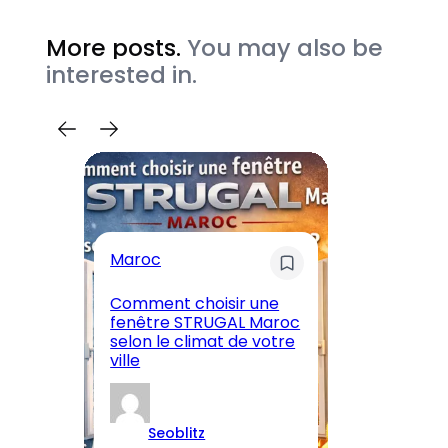
More posts.
You may also be
interested in.
Maroc
M
Comment choisir une
En
fenêtre STRUGAL Maroc
A
selon le climat de votre
Ma
ville
et
Seoblitz