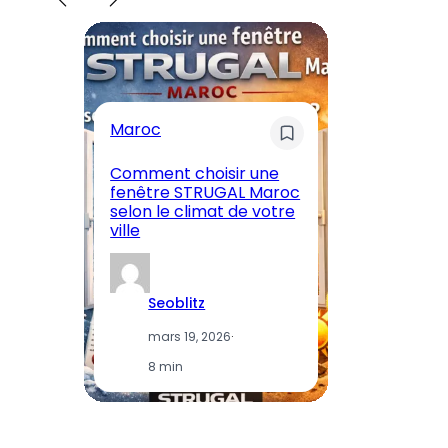
Maroc
M
Comment choisir une
En
fenêtre STRUGAL Maroc
A
selon le climat de votre
Ma
ville
et
Seoblitz
mars 19, 2026
·
8 min