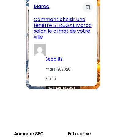
Maroc
M
Comment choisir une
En
fenêtre STRUGAL Maroc
A
selon le climat de votre
Ma
ville
et
Seoblitz
mars 19, 2026
·
8 min
Annuaire SEO
Entreprise