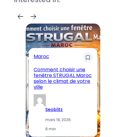
Maroc
M
Comment choisir une
En
fenêtre STRUGAL Maroc
A
selon le climat de votre
Ma
ville
et
Seoblitz
mars 19, 2026
·
8 min