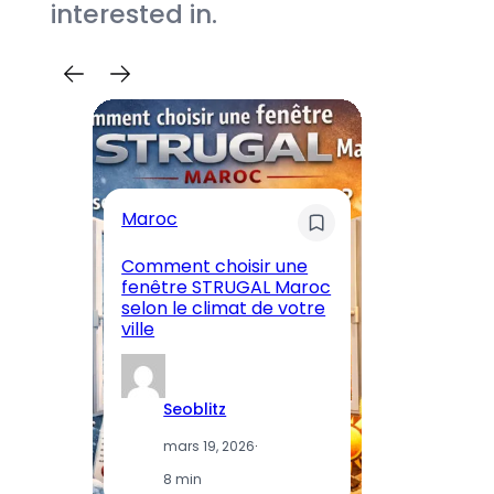
interested in.
Maroc
M
Comment choisir une
En
fenêtre STRUGAL Maroc
A
selon le climat de votre
Ma
ville
et
Seoblitz
mars 19, 2026
·
8 min