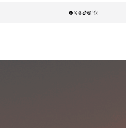
Facebook
X
Threads
TikTok
Instagram
/