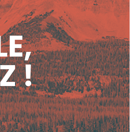
LE,
Z !