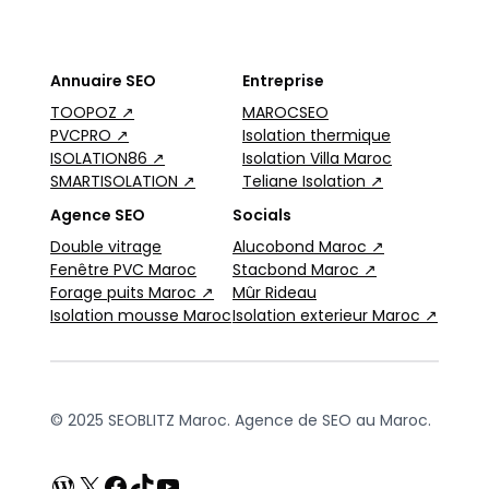
Annuaire SEO
Entreprise
TOOPOZ ↗
MAROCSEO
PVCPRO ↗
Isolation thermique
ISOLATION86 ↗
Isolation Villa Maroc
SMARTISOLATION ↗
Teliane Isolation ↗
Agence SEO
Socials
Double vitrage
Alucobond Maroc ↗
Fenêtre PVC Maroc
Stacbond Maroc ↗
Forage puits Maroc ↗
Mûr Rideau
Isolation mousse Maroc
Isolation exterieur Maroc ↗
© 2025 SEOBLITZ Maroc. Agence de SEO au Maroc.
WordPress
X
Facebook
TikTok
YouTube