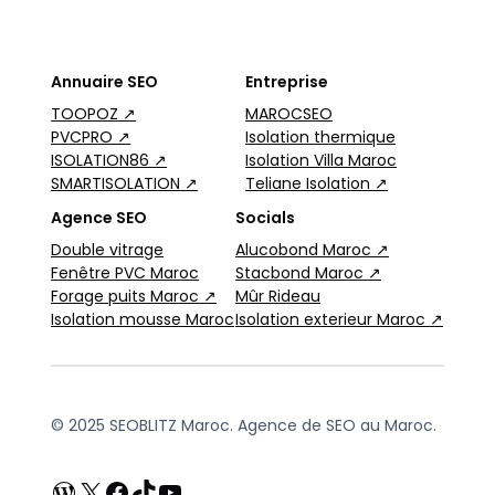
Annuaire SEO
Entreprise
TOOPOZ ↗
MAROCSEO
PVCPRO ↗
Isolation thermique
ISOLATION86 ↗
Isolation Villa Maroc
SMARTISOLATION ↗
Teliane Isolation ↗
Agence SEO
Socials
Double vitrage
Alucobond Maroc ↗
Fenêtre PVC Maroc
Stacbond Maroc ↗
Forage puits Maroc ↗
Mûr Rideau
Isolation mousse Maroc
Isolation exterieur Maroc ↗
© 2025 SEOBLITZ Maroc. Agence de SEO au Maroc.
WordPress
X
Facebook
TikTok
YouTube