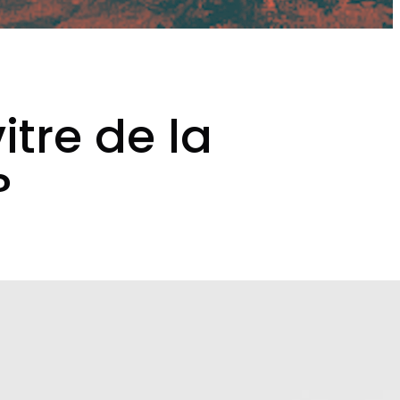
itre de la
?