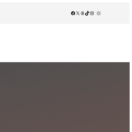
Facebook
X
Threads
TikTok
Instagram
/