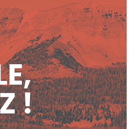
LE,
Z !