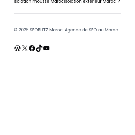
Isolation mousse Maroc
Isolation exterieur Maroc ↗
© 2025 SEOBLITZ Maroc. Agence de SEO au Maroc.
WordPress
X
Facebook
TikTok
YouTube