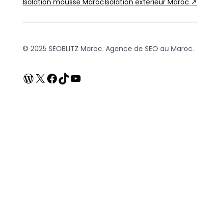
Isolation mousse Maroc
Isolation exterieur Maroc ↗
© 2025 SEOBLITZ Maroc. Agence de SEO au Maroc.
WordPress
X
Facebook
TikTok
YouTube