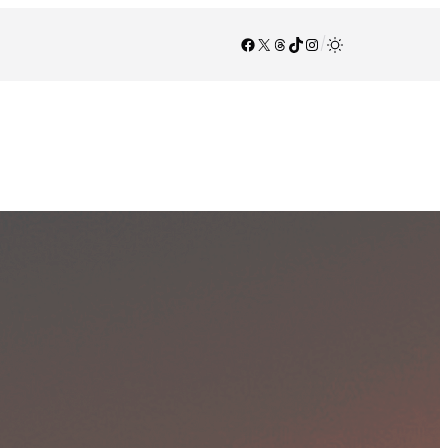
Facebook
X
Threads
TikTok
Instagram
/