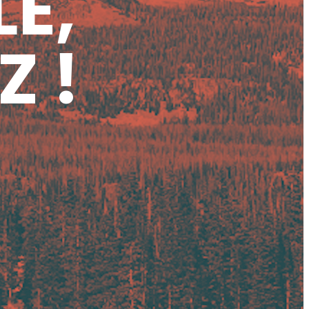
LE,
Z !