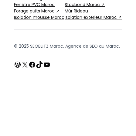
Fenêtre PVC Maroc
Stacbond Maroc ↗
Forage puits Maroc ↗
Mûr Rideau
Isolation mousse Maroc
Isolation exterieur Maroc ↗
© 2025 SEOBLITZ Maroc. Agence de SEO au Maroc.
WordPress
X
Facebook
TikTok
YouTube