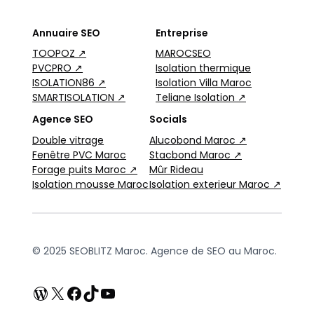
Annuaire SEO
Entreprise
TOOPOZ ↗
MAROCSEO
PVCPRO ↗
Isolation thermique
ISOLATION86 ↗
Isolation Villa Maroc
SMARTISOLATION ↗
Teliane Isolation ↗
Agence SEO
Socials
Double vitrage
Alucobond Maroc ↗
Fenêtre PVC Maroc
Stacbond Maroc ↗
Forage puits Maroc ↗
Mûr Rideau
Isolation mousse Maroc
Isolation exterieur Maroc ↗
© 2025 SEOBLITZ Maroc. Agence de SEO au Maroc.
WordPress
X
Facebook
TikTok
YouTube