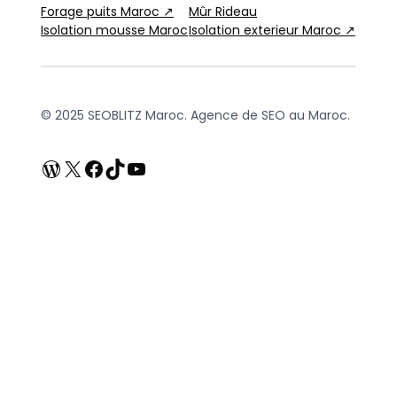
Forage puits Maroc ↗
Mûr Rideau
Isolation mousse Maroc
Isolation exterieur Maroc ↗
© 2025 SEOBLITZ Maroc. Agence de SEO au Maroc.
WordPress
X
Facebook
TikTok
YouTube