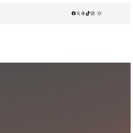
Facebook
X
Threads
TikTok
Instagram
/