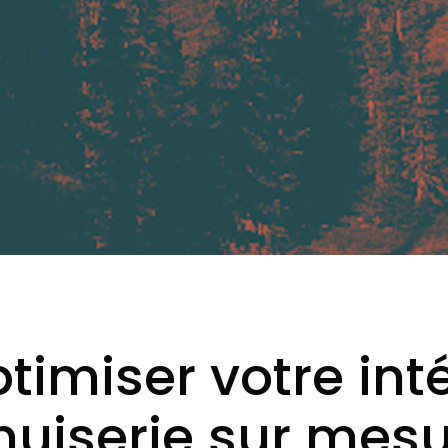
miser votre inté
uiserie sur mesu