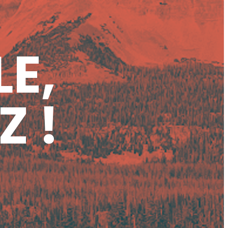
LE,
Z !