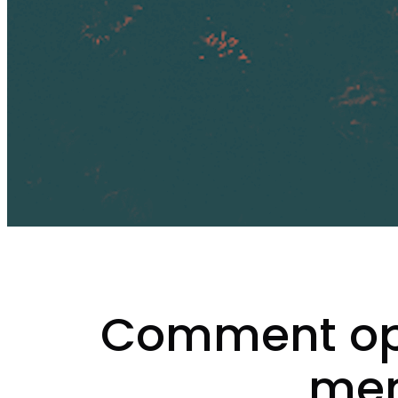
Comment opti
men